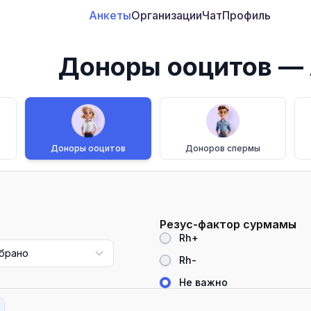
Анкеты
Организации
Чат
Профиль
Доноры ооцитов
— 
Доноры ооцитов
Доноров спермы
Резус-фактор сурмамы
Rh+
брано
Rh-
Не важно