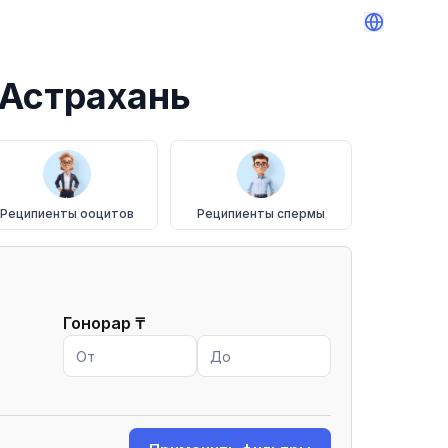
Астрахань
Реципиенты ооцитов
Реципиенты спермы
Гонорар
₸