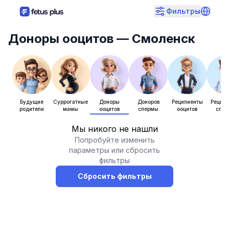
Фильтры
Доноры ооцитов
— Смоленск
Будущие
Суррогатные
Доноры
Доноров
Реципиенты
Рецип
родители
мамы
ооцитов
спермы
ооцитов
спе
Мы никого не нашли
Попробуйте изменить
параметры или сбросить
фильтры
Сбросить фильтры