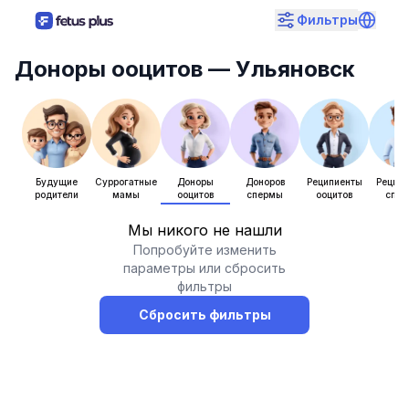
Фильтры
Доноры ооцитов
— Ульяновск
Будущие
Суррогатные
Доноры
Доноров
Реципиенты
Рецип
родители
мамы
ооцитов
спермы
ооцитов
спе
Мы никого не нашли
Попробуйте изменить
параметры или сбросить
фильтры
Сбросить фильтры