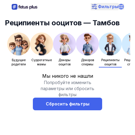
Фильтры
Реципиенты ооцитов
— Тамбов
Будущие
Суррогатные
Доноры
Доноров
Реципиенты
Рецип
родители
мамы
ооцитов
спермы
ооцитов
спе
Мы никого не нашли
Попробуйте изменить
параметры или сбросить
фильтры
Сбросить фильтры