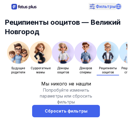
Фильтры
Реципиенты ооцитов
— Великий
Новгород
Будущие
Суррогатные
Доноры
Доноров
Реципиенты
Рецип
родители
мамы
ооцитов
спермы
ооцитов
спе
Мы никого не нашли
Попробуйте изменить
параметры или сбросить
фильтры
Сбросить фильтры