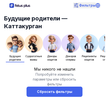
Фильтры
Будущие родители
—
Каттакурган
Будущие
Суррогатные
Доноры
Доноров
Реципиенты
Рецип
родители
мамы
ооцитов
спермы
ооцитов
спе
Мы никого не нашли
Попробуйте изменить
параметры или сбросить
фильтры
Сбросить фильтры