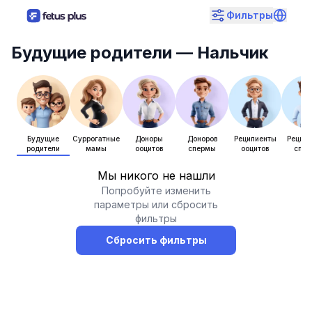
Фильтры
Будущие родители
— Нальчик
Будущие
Суррогатные
Доноры
Доноров
Реципиенты
Рецип
родители
мамы
ооцитов
спермы
ооцитов
спе
Мы никого не нашли
Попробуйте изменить
параметры или сбросить
фильтры
Сбросить фильтры