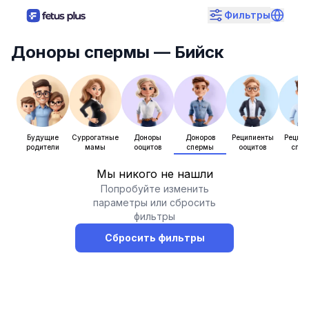
Фильтры
Доноры спермы
— Бийск
Будущие
Суррогатные
Доноры
Доноров
Реципиенты
Рецип
родители
мамы
ооцитов
спермы
ооцитов
спе
Мы никого не нашли
Попробуйте изменить
параметры или сбросить
фильтры
Сбросить фильтры