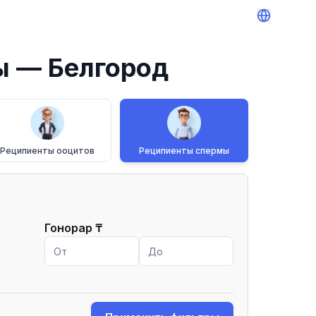
ы
— Белгород
Реципиенты ооцитов
Реципиенты спермы
Гонорар
₸