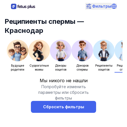
Фильтры
Реципиенты спермы
—
Краснодар
Будущие
Суррогатные
Доноры
Доноров
Реципиенты
Рецип
родители
мамы
ооцитов
спермы
ооцитов
спе
Мы никого не нашли
Попробуйте изменить
параметры или сбросить
фильтры
Сбросить фильтры