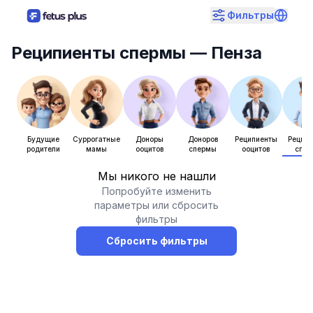
Фильтры
Реципиенты спермы
— Пенза
Будущие
Суррогатные
Доноры
Доноров
Реципиенты
Рецип
родители
мамы
ооцитов
спермы
ооцитов
спе
Мы никого не нашли
Попробуйте изменить
параметры или сбросить
фильтры
Сбросить фильтры