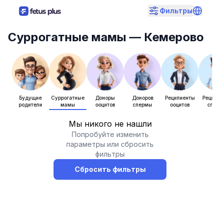
Фильтры
Суррогатные мамы
— Кемерово
Будущие
Суррогатные
Доноры
Доноров
Реципиенты
Рецип
родители
мамы
ооцитов
спермы
ооцитов
спе
Мы никого не нашли
Попробуйте изменить
параметры или сбросить
фильтры
Сбросить фильтры