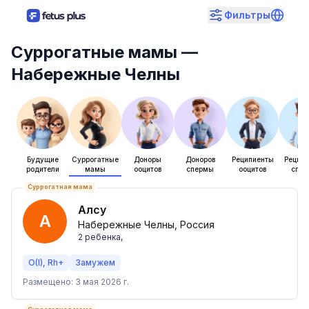
Фильтры
Суррогатные мамы
—
Набережные Челны
Будущие
Суррогатные
Доноры
Доноров
Реципиенты
Рецип
родители
мамы
ооцитов
спермы
ооцитов
спе
Суррогатная мама
Алсу
А
Набережные Челны, Россия
2
ребенка
,
O(I), Rh+
Замужем
Размещено: 3 мая 2026 г.