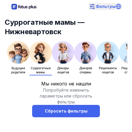
Фильтры
Суррогатные мамы
—
Нижневартовск
Будущие
Суррогатные
Доноры
Доноров
Реципиенты
Рецип
родители
мамы
ооцитов
спермы
ооцитов
спе
Мы никого не нашли
Попробуйте изменить
параметры или сбросить
фильтры
Сбросить фильтры